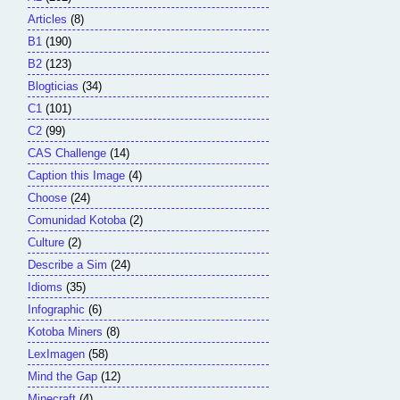
Articles
(8)
B1
(190)
B2
(123)
Blogticias
(34)
C1
(101)
C2
(99)
CAS Challenge
(14)
Caption this Image
(4)
Choose
(24)
Comunidad Kotoba
(2)
Culture
(2)
Describe a Sim
(24)
Idioms
(35)
Infographic
(6)
Kotoba Miners
(8)
LexImagen
(58)
Mind the Gap
(12)
Minecraft
(4)