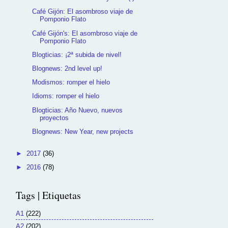
Café Gijón: El asombroso viaje de
Pomponio Flato
Café Gijón's: El asombroso viaje de
Pomponio Flato
Blogticias: ¡2ª subida de nivel!
Blognews: 2nd level up!
Modismos: romper el hielo
Idioms: romper el hielo
Blogticias: Año Nuevo, nuevos
proyectos
Blognews: New Year, new projects
►
2017
(36)
►
2016
(78)
Tags | Etiquetas
A1
(222)
A2
(202)