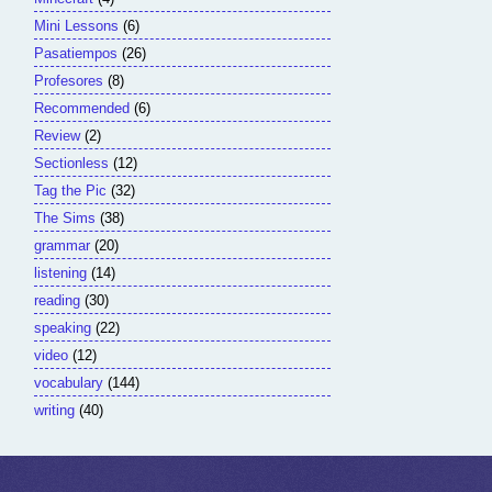
Mini Lessons
(6)
Pasatiempos
(26)
Profesores
(8)
Recommended
(6)
Review
(2)
Sectionless
(12)
Tag the Pic
(32)
The Sims
(38)
grammar
(20)
listening
(14)
reading
(30)
speaking
(22)
video
(12)
vocabulary
(144)
writing
(40)