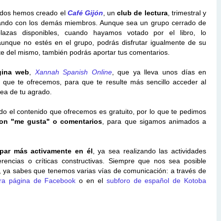
zados hemos creado el
Café Gijón
, un
club de lectura
, trimestral y
ntando con los demás miembros. Aunque sea un grupo cerrado de
azas disponibles, cuando hayamos votado por el libro, lo
aunque no estés en el grupo, podrás disfrutar igualmente de su
arte del mismo, también podrás aportar tus comentarios.
gina web
,
Xannah Spanish Online
, que ya lleva unos días en
 que te ofrecemos, para que te resulte más sencillo acceder al
ea de tu agrado.
do el contenido que ofrecemos es gratuito, por lo que te pedimos
on "me gusta" o comentarios
, para que sigamos animados a
ipar más activamente en él
, ya sea realizando las actividades
rencias o críticas constructivas. Siempre que nos sea posible
o, ya sabes que tenemos varias vías de comunicación: a través de
ra página de Facebook
o en el
subforo de español de Kotoba