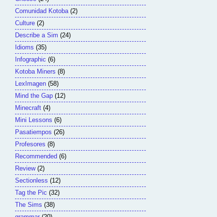
Comunidad Kotoba
(2)
Culture
(2)
Describe a Sim
(24)
Idioms
(35)
Infographic
(6)
Kotoba Miners
(8)
LexImagen
(58)
Mind the Gap
(12)
Minecraft
(4)
Mini Lessons
(6)
Pasatiempos
(26)
Profesores
(8)
Recommended
(6)
Review
(2)
Sectionless
(12)
Tag the Pic
(32)
The Sims
(38)
grammar
(20)