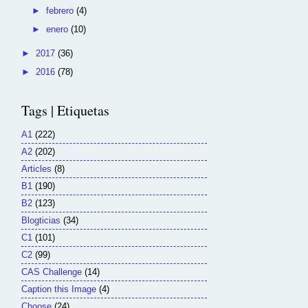
►
febrero
(4)
►
enero
(10)
►
2017
(36)
►
2016
(78)
Tags | Etiquetas
A1
(222)
A2
(202)
Articles
(8)
B1
(190)
B2
(123)
Blogticias
(34)
C1
(101)
C2
(99)
CAS Challenge
(14)
Caption this Image
(4)
Choose
(24)