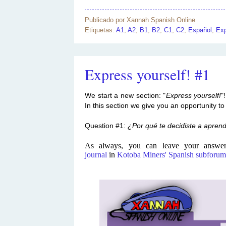
Publicado por
Xannah Spanish Online
Etiquetas:
A1
,
A2
,
B1
,
B2
,
C1
,
C2
,
Español
,
Exp
Express yourself! #1
We start a new section: "
Express yourself!
"
In this section we give you an opportunity t
Question #1:
¿Por qué te decidiste a apren
As always, you can leave your answer
journal
in
Kotoba Miners' Spanish subforum