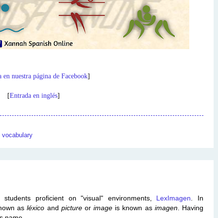
a en nuestra página de Facebook
]
[
Entrada en inglés
]
,
vocabulary
 students proficient on "visual" environments,
LexImagen
. In
 known as
léxico
and
picture
or
image
is known as
imagen
. Having
is name.