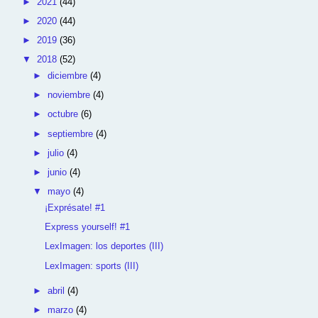
►
2021
(44)
►
2020
(44)
►
2019
(36)
▼
2018
(52)
►
diciembre
(4)
►
noviembre
(4)
►
octubre
(6)
►
septiembre
(4)
►
julio
(4)
►
junio
(4)
▼
mayo
(4)
¡Exprésate! #1
Express yourself! #1
LexImagen: los deportes (III)
LexImagen: sports (III)
►
abril
(4)
►
marzo
(4)