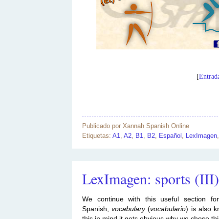
[
Entrad
Publicado por
Xannah Spanish Online
Etiquetas:
A1
,
A2
,
B1
,
B2
,
Español
,
LexImagen
LexImagen: sports (III)
We continue with this useful section for
Spanish,
vocabulary
(
vocabulario
) is also
this in mind it gets obvious why we chose th