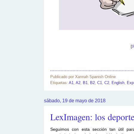
[
P
Publicado por
Xannah Spanish Online
Etiquetas:
A1
,
A2
,
B1
,
B2
,
C1
,
C2
,
English
,
Exp
sábado, 19 de mayo de 2018
LexImagen: los deportes
Seguimos con esta sección tan útil par