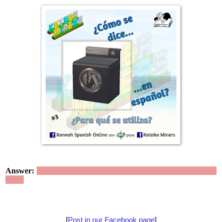
Answer:
(una) lavadora/secadora | Se utiliza para lavar/secar la
ropa.
[
Post in our Facebook page
]