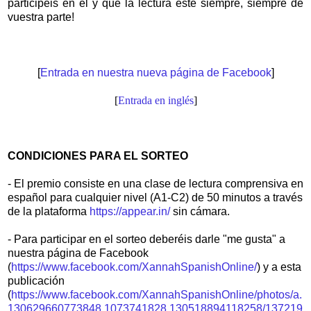
participéis en él y que la lectura esté siempre, siempre de
vuestra parte!
[
Entrada en nuestra nueva página de Facebook
]
[
Entrada en inglés
]
CONDICIONES PARA EL SORTEO
- E
l premio consiste en una clase de lectura comprensiva en
español para cualquier nivel (A1-C2) de 50 minutos a través
de la plataforma
https://appear.in/
sin cámara
.
- Para participar en el sorteo deberéis darle "me gusta" a
nuestra página de Facebook
(
https://www.facebook.com/XannahSpanishOnline/
) y a esta
publicación
(
https://www.facebook.com/XannahSpanishOnline/photos/a.
130629660773848.1073741828.130518894118258/137219