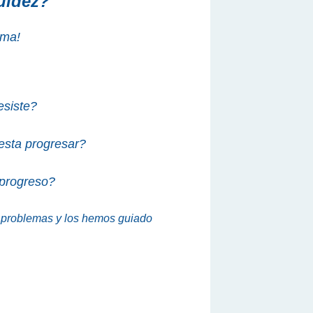
uidez?
oma
!
esiste?
uesta progresar?
 progreso?
s problemas y los hemos guiado