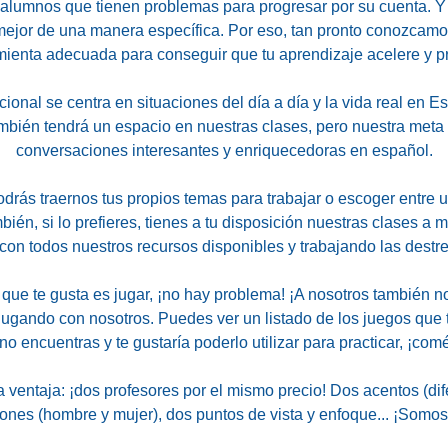
lumnos que tienen problemas para progresar por su cuenta. Y
ejor de una manera específica. Por eso, tan pronto conozcamos
ienta adecuada para conseguir que tu aprendizaje acelere y 
ional se centra en situaciones del día a día y la vida real en 
ambién tendrá un espacio en nuestras clases, pero nuestra meta
conversaciones interesantes y enriquecedoras en español.
drás traernos tus propios temas para trabajar o escoger entre
bién, si lo prefieres, tienes a tu disposición nuestras clases a 
con todos nuestros recursos disponibles y trabajando las destr
 lo que te gusta es jugar, ¡no hay problema! ¡A nosotros tambié
 jugando con nosotros. Puedes ver un listado de los juegos qu
no encuentras y te gustaría poderlo utilizar para practicar, ¡co
 ventaja: ¡dos profesores por el mismo precio! Dos acentos (di
ones (hombre y mujer), dos puntos de vista y enfoque... ¡Somo