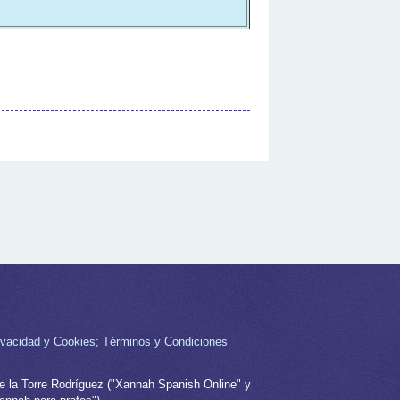
rivacidad y Cookies; Términos y Condiciones
e la Torre Rodríguez ("Xannah Spanish Online" y