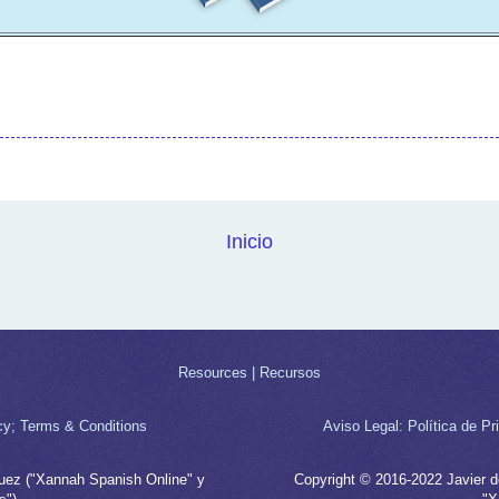
Inicio
Resources | Recursos
cy; Terms & Conditions
Aviso Legal: Política de P
guez ("Xannah Spanish Online" y
Copyright © 2016-2022 Javier d